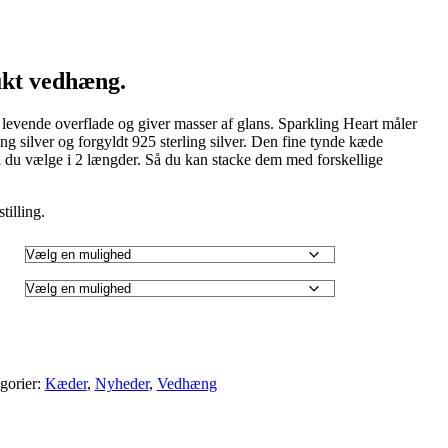
val:
00
00
kt vedhæng.
 levende overflade og giver masser af glans. Sparkling Heart måler
ng silver og forgyldt 925 sterling silver. Den fine tynde kæde
du vælge i 2 længder. Så du kan stacke dem med forskellige
bestilling.
gorier:
Kæder
,
Nyheder
,
Vedhæng