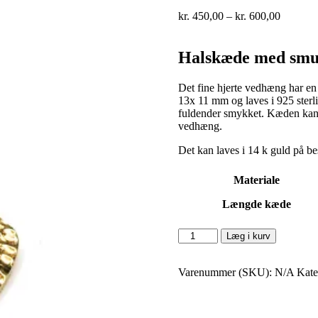
Prisinter
kr.
450,00
–
kr.
600,00
kr. 450,
til
kr. 600,
Halskæde med smu
Det fine hjerte vedhæng har en
13x 11 mm og laves i 925 sterli
fuldender smykket. Kæden kan 
vedhæng.
Det kan laves i 14 k guld på 
Materiale
Længde kæde
Sparkling
Læg i kurv
Heart
antal
Varenummer (SKU):
N/A
Kate