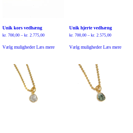
Unik kors vedhæng
Unik hjerte vedhæng
Prisinterval:
Prisinterval:
kr.
700,00
–
kr.
2.775,00
kr.
700,00
–
kr.
2.575,00
kr. 700,00
kr. 700,00
Dette
Dette
til
til
Vælg muligheder
Læs mere
Vælg muligheder
Læs mere
vare
vare
kr. 2.775,00
kr. 2.575,00
har
har
flere
flere
varianter.
varianter.
Mulighederne
Mulighederne
kan
kan
vælges
vælges
på
på
varesiden
varesiden