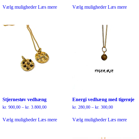
Dette
Dette
til
til
Vælg muligheder
Læs mere
Vælg muligheder
Læs mere
vare
vare
kr. 1.400,00
kr. 500,00
har
har
flere
flere
varianter.
varianter.
Mulighederne
Mulighederne
kan
kan
vælges
vælges
på
på
varesiden
varesiden
Stjernestøv vedhæng
Energi vedhæng med tigerøje
Prisinterval:
Prisinterval:
kr.
900,00
–
kr.
3.800,00
kr.
280,00
–
kr.
300,00
kr. 900,00
kr. 280,00
Dette
Dette
til
til
Vælg muligheder
Læs mere
Vælg muligheder
Læs mere
vare
vare
kr. 3.800,00
kr. 300,00
har
har
flere
flere
varianter.
varianter.