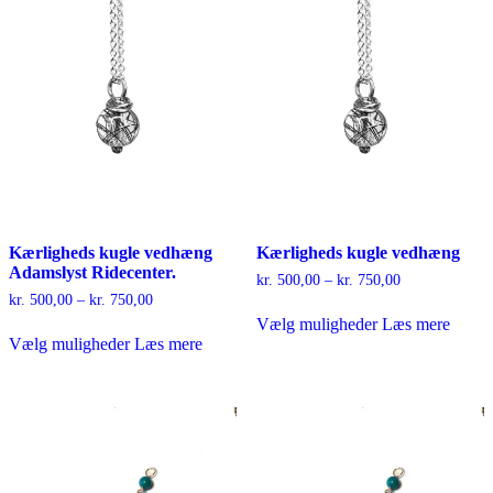
Kærligheds kugle vedhæng
Kærligheds kugle vedhæng
Adamslyst Ridecenter.
Prisinterval:
kr.
500,00
–
kr.
750,00
kr. 500,00
Prisinterval:
kr.
500,00
–
kr.
750,00
Dette
til
kr. 500,00
Vælg muligheder
Læs mere
Dette
vare
kr. 750,00
til
Vælg muligheder
Læs mere
vare
har
kr. 750,00
har
flere
flere
varianter.
varianter.
Mulighederne
Mulighederne
kan
kan
vælges
vælges
på
på
varesiden