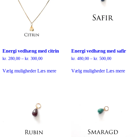
varesiden
Energi vedhæng med citrin
Energi vedhæng med safir
Prisinterval:
Prisinterval:
kr.
280,00
–
kr.
300,00
kr.
480,00
–
kr.
500,00
kr. 280,00
kr. 480,00
Dette
Dette
til
til
Vælg muligheder
Læs mere
Vælg muligheder
Læs mere
vare
vare
kr. 300,00
kr. 500,00
har
har
flere
flere
varianter.
varianter.
Mulighederne
Mulighederne
kan
kan
vælges
vælges
på
på
varesiden
varesiden