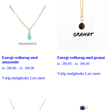
Mulighederne
Mulighederne
kan
kan
vælges
vælges
på
på
varesiden
varesiden
Energi vedhæng med
Energi vedhæng med granat
amazonite
Prisinterval:
kr.
280,00
–
kr.
300,00
kr. 280,00
Prisinterval:
kr.
280,00
–
kr.
300,00
Dette
til
kr. 280,00
Vælg muligheder
Læs mere
Dette
vare
kr. 300,00
til
Vælg muligheder
Læs mere
vare
har
kr. 300,00
har
flere
flere
varianter.
varianter.
Mulighederne
Mulighederne
kan
kan
vælges
vælges
på
på
varesiden