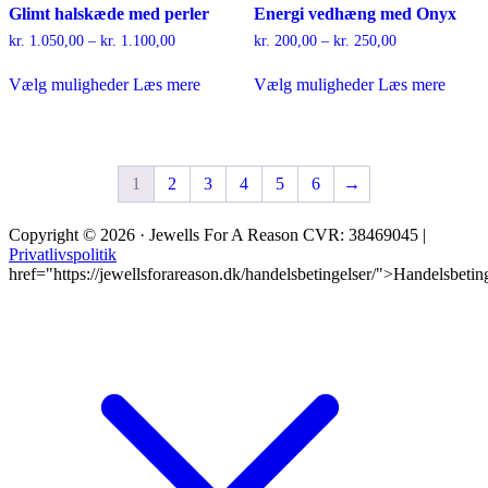
Glimt halskæde med perler
Energi vedhæng med Onyx
Prisinterval:
Prisinterval:
kr.
1.050,00
–
kr.
1.100,00
kr.
200,00
–
kr.
250,00
kr. 1.050,00
kr. 200,00
Dette
Dette
til
til
Vælg muligheder
Læs mere
Vælg muligheder
Læs mere
vare
vare
kr. 1.100,00
kr. 250,00
har
har
flere
flere
varianter.
varianter.
Mulighederne
Mulighederne
1
2
3
4
5
6
→
kan
kan
vælges
vælges
på
på
Copyright © 2026 · Jewells For A Reason CVR: 38469045 |
varesiden
varesiden
Privatlivspolitik
href="https://jewellsforareason.dk/handelsbetingelser/">Handelsbetin