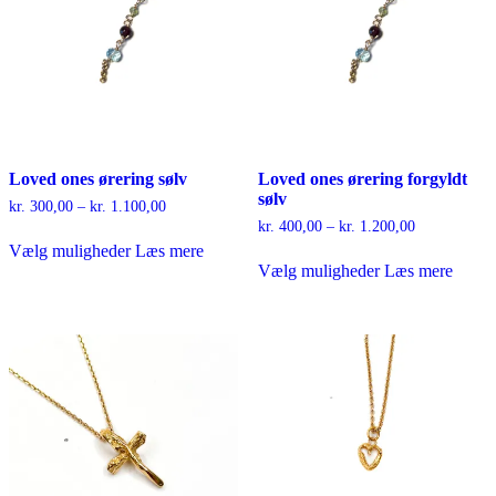
varesiden
Loved ones ørering sølv
Loved ones ørering forgyldt
sølv
Prisinterval:
kr.
300,00
–
kr.
1.100,00
kr. 300,00
Prisinterval:
kr.
400,00
–
kr.
1.200,00
Dette
til
kr. 400,00
Vælg muligheder
Læs mere
vare
Dette
kr. 1.100,00
til
Vælg muligheder
Læs mere
har
vare
kr. 1.200,00
flere
har
varianter.
flere
Mulighederne
varianter.
kan
Mulighederne
vælges
kan
på
vælges
varesiden
på
varesiden