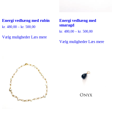
Energi vedhæng med rubin
Energi vedhæng med
smaragd
Prisinterval:
kr.
480,00
–
kr.
500,00
kr. 480,00
Prisinterval:
kr.
480,00
–
kr.
500,00
Dette
til
kr. 480,00
Vælg muligheder
Læs mere
vare
Dette
kr. 500,00
til
Vælg muligheder
Læs mere
har
vare
kr. 500,00
flere
har
varianter.
flere
Mulighederne
varianter.
kan
Mulighederne
vælges
kan
på
vælges
varesiden
på
varesiden