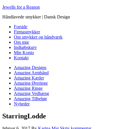
Jewells for a Reason
Håndlavede smykker | Dansk Design
Forside
Firmasmykker
Om smykker og håndværk
Om mig
Indkøbskurv
Min Konto
Kontakt
Amazing Designs
Amazing Armbånd
Amazing Kæder
Amazing Øreringe
Amazing Ringe
Amazing Vedhæng
Amazing Tilbehør
Nyheder
StarringLodde
februar 6, 2017
By
Karina Mai
Skriv kommentar