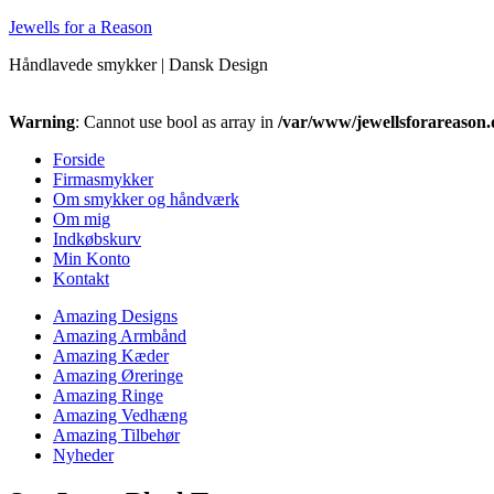
Jewells for a Reason
Håndlavede smykker | Dansk Design
Warning
: Cannot use bool as array in
/var/www/jewellsforareason.
Forside
Firmasmykker
Om smykker og håndværk
Om mig
Indkøbskurv
Min Konto
Kontakt
Amazing Designs
Amazing Armbånd
Amazing Kæder
Amazing Øreringe
Amazing Ringe
Amazing Vedhæng
Amazing Tilbehør
Nyheder