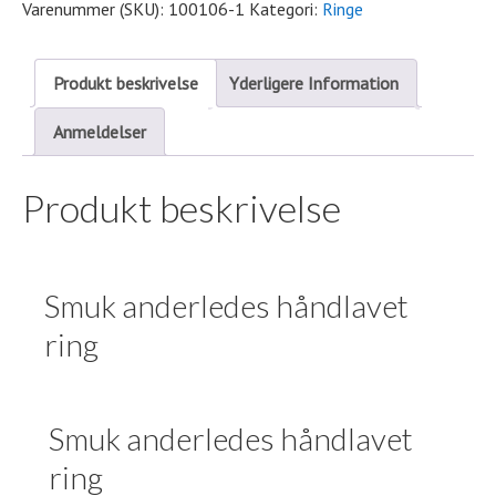
sort
Varenummer (SKU):
100106-1
Kategori:
Ringe
rhodineret
silver
Produkt beskrivelse
Yderligere Information
ring
antal
Anmeldelser
Produkt beskrivelse
Smuk anderledes håndlavet
ring
Smuk anderledes håndlavet
ring