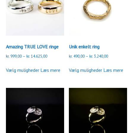
Amazing TRUE LOVE ringe
Unik enkelt ring
Prisinterval:
Prisinterval:
kr.
999,00
–
kr.
14.625,00
kr.
490,00
–
kr.
3.240,00
kr. 999,00
kr. 490,00
Dette
Dette
til
til
Vælg muligheder
Læs mere
Vælg muligheder
Læs mere
vare
vare
kr. 14.625,00
kr. 3.240,00
har
har
flere
flere
varianter.
varianter.
Mulighederne
Mulighederne
kan
kan
vælges
vælges
på
på