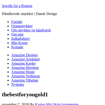
Jewells for a Reason
Håndlavede smykker | Dansk Design
Forside
Firmasmykker
Om smykker og håndværk
Om mig
Indkøbskurv
Min Konto
Kontakt
Amazing Designs
Amazing Armbånd
Amazing Kæder
Amazing Øreringe
Amazing Ringe
Amazing Vedhæng
Amazing Tilbehør
Nyheder
thebestforyougold1
november 7, 2018
By
Karina Mai
Skriv kommentar