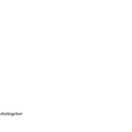
sbetingelser