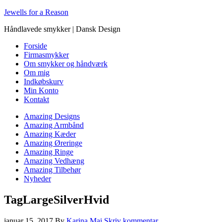
Jewells for a Reason
Håndlavede smykker | Dansk Design
Forside
Firmasmykker
Om smykker og håndværk
Om mig
Indkøbskurv
Min Konto
Kontakt
Amazing Designs
Amazing Armbånd
Amazing Kæder
Amazing Øreringe
Amazing Ringe
Amazing Vedhæng
Amazing Tilbehør
Nyheder
TagLargeSilverHvid
januar 15, 2017
By
Karina Mai
Skriv kommentar