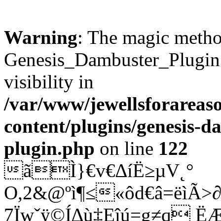
Warning
: The magic meth
Genesis_Dambuster_Plugin:
visibility in
/var/www/jewellsforareas
content/plugins/genesis-da
plugin.php
on line
122
ãÌ}€v€∆íË≥µV˛°
O,2&@ºì¶≤«ôd€â=ëìÃ>
7Ïwˇÿ©Í∆ù‡Eîú=g≠q