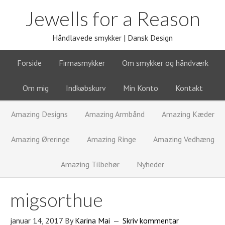
Jewells for a Reason
Håndlavede smykker | Dansk Design
Forside
Firmasmykker
Om smykker og håndværk
Om mig
Indkøbskurv
Min Konto
Kontakt
Amazing Designs
Amazing Armbånd
Amazing Kæder
Amazing Øreringe
Amazing Ringe
Amazing Vedhæng
Amazing Tilbehør
Nyheder
migsorthue
januar 14, 2017
By
Karina Mai
Skriv kommentar