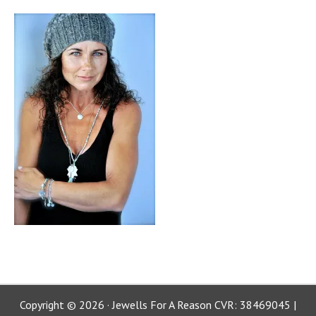
Copyright © 2026 · Jewells For A Reason CVR: 38469045 |