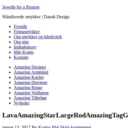
Jewells for a Reason
Håndlavede smykker | Dansk Design
Forside
Firmasmykker
Om smykker og håndværk
Om mig
Indkøbskurv
Min Konto
Kontakt
Amazing Designs
Amazing Armbånd
Amazing Kæder
Amazing Øreringe
Amazing Ringe
Amazing Vedhæng
Amazing Tilbehør
Nyheder
LavaAmazingStarLargeRodAmazingTagG
januar 13, 2017
By
Karina Mai
Skriv kommentar