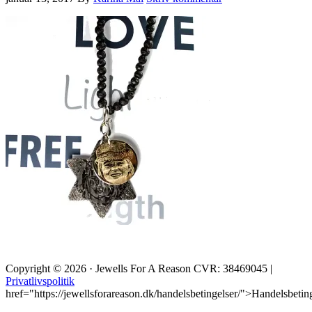
Copyright © 2026 · Jewells For A Reason CVR: 38469045 |
Privatlivspolitik
href="https://jewellsforareason.dk/handelsbetingelser/">Handelsbetin