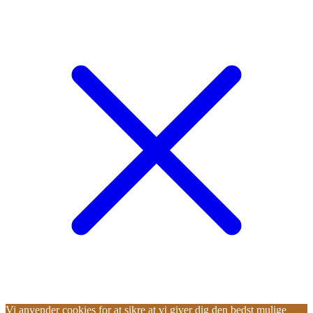
Vi anvender cookies for at sikre at vi giver dig den bedst mulige