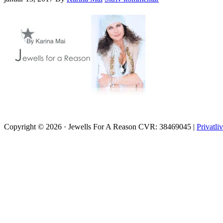
Copyright © 2026 · Jewells For A Reason CVR: 38469045 |
Privatliv