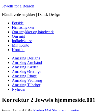
Jewells for a Reason
Håndlavede smykker | Dansk Design
Forside
Firmasmykker
Om smykker og håndværk
Om mig
Indkøbskurv
Min Konto
Kontakt
Amazing Designs
Amazing Armbånd
Amazing Kæder
Amazing Øreringe
Amazing Ringe
Amazing Vedhæng
Amazing Tilbehør
Nyheder
Korrektur 2 Jewwls hjemmeside.001
januar 13, 2017
By
Karina Mai
Skriv kommentar