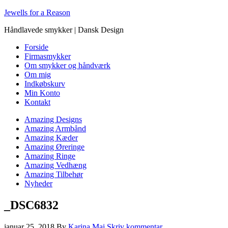
Jewells for a Reason
Håndlavede smykker | Dansk Design
Forside
Firmasmykker
Om smykker og håndværk
Om mig
Indkøbskurv
Min Konto
Kontakt
Amazing Designs
Amazing Armbånd
Amazing Kæder
Amazing Øreringe
Amazing Ringe
Amazing Vedhæng
Amazing Tilbehør
Nyheder
_DSC6832
januar 25, 2018
By
Karina Mai
Skriv kommentar