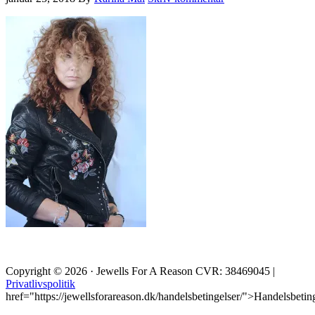
Copyright © 2026 · Jewells For A Reason CVR: 38469045 |
Privatlivspolitik
href="https://jewellsforareason.dk/handelsbetingelser/">Handelsbetin