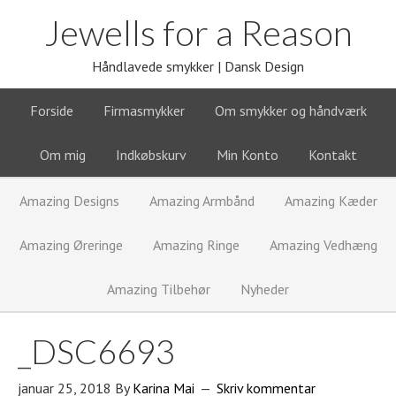
Jewells for a Reason
Håndlavede smykker | Dansk Design
Forside
Firmasmykker
Om smykker og håndværk
Om mig
Indkøbskurv
Min Konto
Kontakt
Amazing Designs
Amazing Armbånd
Amazing Kæder
Amazing Øreringe
Amazing Ringe
Amazing Vedhæng
Amazing Tilbehør
Nyheder
_DSC6693
januar 25, 2018
By
Karina Mai
Skriv kommentar