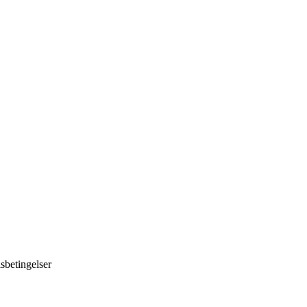
sbetingelser