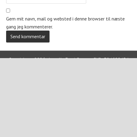
Gem mit navn, mail og websted i denne browser til næste
gang jeg kommenterer.
Copyright © 2026 · Jewells For A Reason CVR: 38469045 |
Privatlivspolitik
href="https://jewellsforareason.dk/handelsbetingelser/">Hande