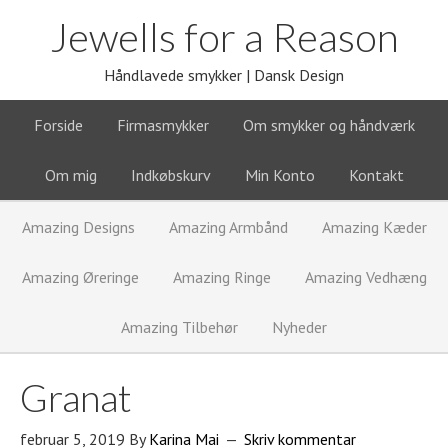
Jewells for a Reason
Håndlavede smykker | Dansk Design
Forside
Firmasmykker
Om smykker og håndværk
Om mig
Indkøbskurv
Min Konto
Kontakt
Amazing Designs
Amazing Armbånd
Amazing Kæder
Amazing Øreringe
Amazing Ringe
Amazing Vedhæng
Amazing Tilbehør
Nyheder
Granat
februar 5, 2019
By
Karina Mai
Skriv kommentar