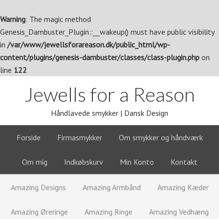
Warning
: The magic method
Genesis_Dambuster_Plugin::__wakeup() must have public visibility
in
/var/www/jewellsforareason.dk/public_html/wp-
content/plugins/genesis-dambuster/classes/class-plugin.php
on
line
122
Jewells for a Reason
Håndlavede smykker | Dansk Design
Forside
Firmasmykker
Om smykker og håndværk
Om mig
Indkøbskurv
Min Konto
Kontakt
Amazing Designs
Amazing Armbånd
Amazing Kæder
Amazing Øreringe
Amazing Ringe
Amazing Vedhæng