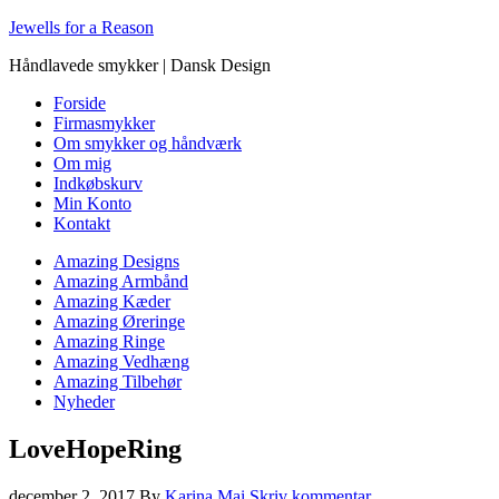
Jewells for a Reason
Håndlavede smykker | Dansk Design
Forside
Firmasmykker
Om smykker og håndværk
Om mig
Indkøbskurv
Min Konto
Kontakt
Amazing Designs
Amazing Armbånd
Amazing Kæder
Amazing Øreringe
Amazing Ringe
Amazing Vedhæng
Amazing Tilbehør
Nyheder
LoveHopeRing
december 2, 2017
By
Karina Mai
Skriv kommentar