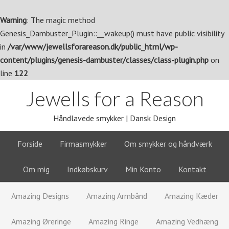
Warning
: The magic method
Genesis_Dambuster_Plugin::__wakeup() must have public visibility
in
/var/www/jewellsforareason.dk/public_html/wp-
content/plugins/genesis-dambuster/classes/class-plugin.php
on
line
122
Jewells for a Reason
Håndlavede smykker | Dansk Design
Forside
Firmasmykker
Om smykker og håndværk
Om mig
Indkøbskurv
Min Konto
Kontakt
Amazing Designs
Amazing Armbånd
Amazing Kæder
Amazing Øreringe
Amazing Ringe
Amazing Vedhæng