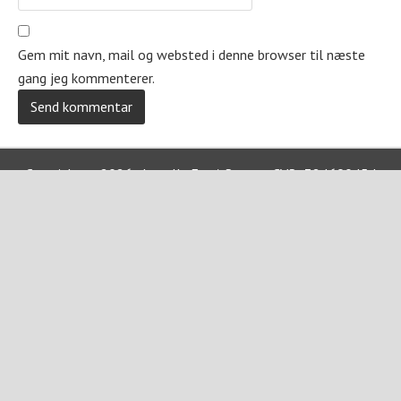
Gem mit navn, mail og websted i denne browser til næste
gang jeg kommenterer.
Copyright © 2026 · Jewells For A Reason CVR: 38469045 |
Privatlivspolitik
href="https://jewellsforareason.dk/handelsbetingelser/">Hande