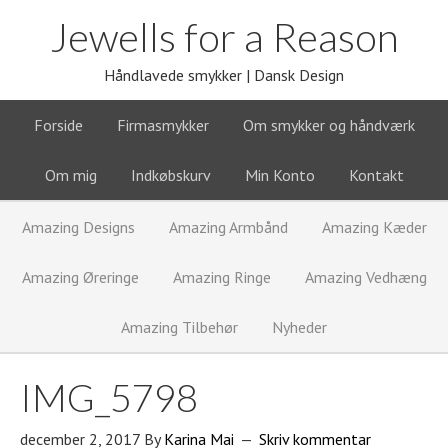
Jewells for a Reason
Håndlavede smykker | Dansk Design
Forside
Firmasmykker
Om smykker og håndværk
Om mig
Indkøbskurv
Min Konto
Kontakt
Amazing Designs
Amazing Armbånd
Amazing Kæder
Amazing Øreringe
Amazing Ringe
Amazing Vedhæng
Amazing Tilbehør
Nyheder
IMG_5798
december 2, 2017
By
Karina Mai
Skriv kommentar