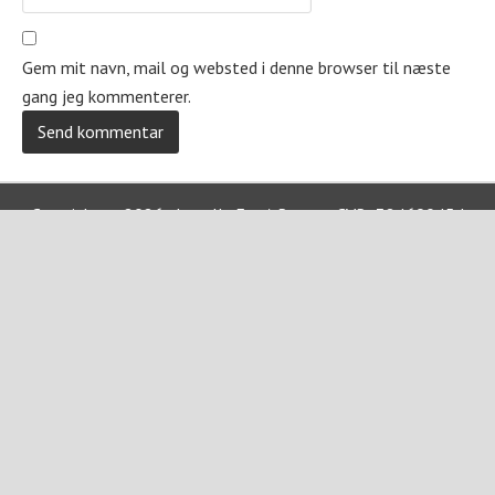
Gem mit navn, mail og websted i denne browser til næste
gang jeg kommenterer.
Copyright © 2026 · Jewells For A Reason CVR: 38469045 |
Privatlivspolitik
href="https://jewellsforareason.dk/handelsbetingelser/">Hande