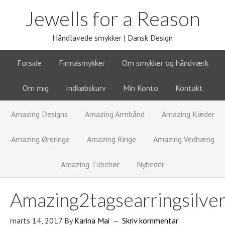
Jewells for a Reason
Håndlavede smykker | Dansk Design
Forside
Firmasmykker
Om smykker og håndværk
Om mig
Indkøbskurv
Min Konto
Kontakt
Amazing Designs
Amazing Armbånd
Amazing Kæder
Amazing Øreringe
Amazing Ringe
Amazing Vedhæng
Amazing Tilbehør
Nyheder
Amazing2tagsearringsilver
marts 14, 2017
By
Karina Mai
Skriv kommentar