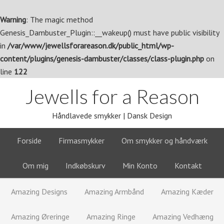
Warning
: The magic method
Genesis_Dambuster_Plugin::__wakeup() must have public visibility
in
/var/www/jewellsforareason.dk/public_html/wp-
content/plugins/genesis-dambuster/classes/class-plugin.php
on
line
122
Jewells for a Reason
Håndlavede smykker | Dansk Design
Forside
Firmasmykker
Om smykker og håndværk
Om mig
Indkøbskurv
Min Konto
Kontakt
Amazing Designs
Amazing Armbånd
Amazing Kæder
Amazing Øreringe
Amazing Ringe
Amazing Vedhæng