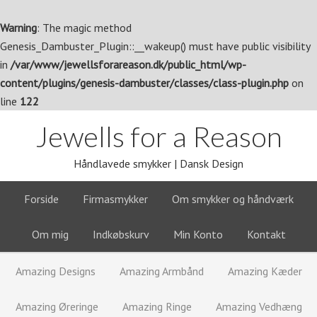
Warning
: The magic method
Genesis_Dambuster_Plugin::__wakeup() must have public visibility
in
/var/www/jewellsforareason.dk/public_html/wp-
content/plugins/genesis-dambuster/classes/class-plugin.php
on
line
122
Jewells for a Reason
Håndlavede smykker | Dansk Design
Forside
Firmasmykker
Om smykker og håndværk
Om mig
Indkøbskurv
Min Konto
Kontakt
Amazing Designs
Amazing Armbånd
Amazing Kæder
Amazing Øreringe
Amazing Ringe
Amazing Vedhæng