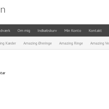
on
ndværk
Om mig
Indkøbskurv
Min Konto
Kontakt
ing Kæder
Amazing Øreringe
Amazing Ringe
Amazing V
tar