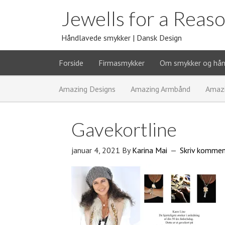
Jewells for a Reas
Håndlavede smykker | Dansk Design
Forside
Firmasmykker
Om smykker og hå
Amazing Designs
Amazing Armbånd
Amaz
Gavekortline
januar 4, 2021
By
Karina Mai
Skriv kommen