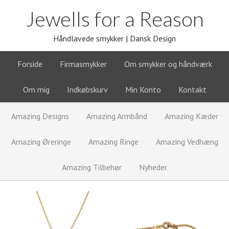
Jewells for a Reason
Håndlavede smykker | Dansk Design
Forside
Firmasmykker
Om smykker og håndværk
Om mig
Indkøbskurv
Min Konto
Kontakt
Amazing Designs
Amazing Armbånd
Amazing Kæder
Amazing Øreringe
Amazing Ringe
Amazing Vedhæng
Amazing Tilbehør
Nyheder