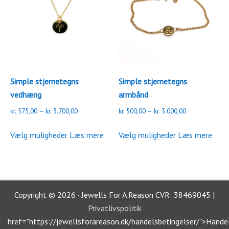
Simple stjernetegns
Simple stjernetegns
vedhæng
armbånd
Prisinterval:
Prisinterval:
kr.
575,00
–
kr.
3.700,00
kr.
500,00
–
kr.
3.000,00
kr. 575,00
kr. 500,00
Dette
Dette
til
til
Vælg muligheder
Læs mere
Vælg muligheder
Læs mere
vare
vare
kr. 3.700,00
kr. 3.000,00
har
har
flere
flere
varianter.
varianter.
Mulighederne
Mulighederne
Copyright © 2026 · Jewells For A Reason CVR: 38469045 |
kan
kan
Privatlivspolitik
vælges
vælges
href="https://jewellsforareason.dk/handelsbetingelser/">Hande