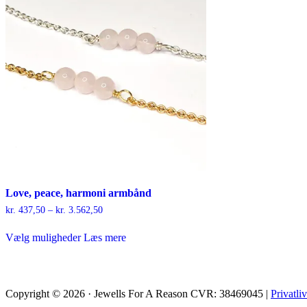
Love, peace, harmoni armbånd
Prisinterval:
kr.
437,50
–
kr.
3.562,50
kr. 437,50
Dette
til
Vælg muligheder
Læs mere
vare
kr. 3.562,50
har
flere
varianter.
Mulighederne
Copyright © 2026 · Jewells For A Reason CVR: 38469045 |
Privatliv
kan