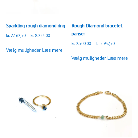
varesiden
varesiden
Sparkling rough diamond ring
Rough Diamond bracelet
panser
Prisinterval:
kr.
2.162,50
–
kr.
8.225,00
kr. 2.162,50
Prisinterval:
kr.
2.500,00
–
kr.
5.937,50
Dette
til
Vælg muligheder
Læs mere
kr. 2.500,00
vare
Dette
kr. 8.225,00
til
Vælg muligheder
Læs mere
har
vare
kr. 5.937,50
flere
har
varianter.
flere
Mulighederne
varianter.
kan
Mulighederne
vælges
kan
på
vælges
varesiden
på
varesiden