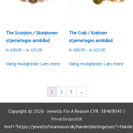
på
varesiden
varesiden
The Scorpion / Skorpionen
The Crab / Krebsen
stjernetegns armbånd
stjernetegns armbånd
Prisinterval:
Prisinterval:
kr.
600,00
–
kr.
625,00
kr.
600,00
–
kr.
625,00
kr. 600,00
kr. 600,00
Dette
Dette
til
til
Vælg muligheder
Læs mere
Vælg muligheder
Læs mere
vare
vare
kr. 625,00
kr. 625,00
har
har
flere
flere
varianter.
varianter.
1
2
3
→
Mulighederne
Mulighederne
kan
kan
Copyright © 2026 · Jewells For A Reason CVR: 38469045 |
vælges
vælges
Privatlivspolitik
på
på
href="https://jewellsforareason.dk/handelsbetingelser/">Hande
varesiden
varesiden