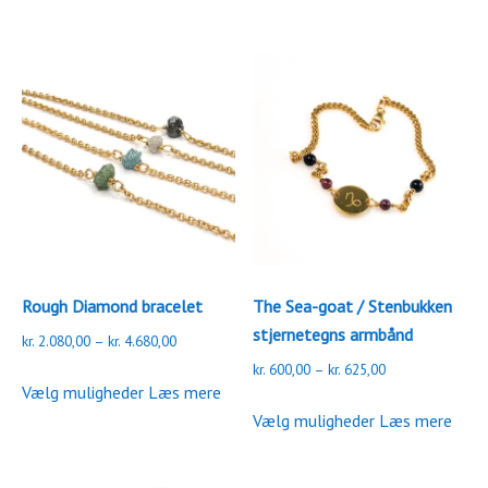
kr. 450,00
flere
har
varianter.
flere
Mulighederne
varianter.
kan
Mulighederne
vælges
kan
på
vælges
varesiden
på
varesiden
Rough Diamond bracelet
The Sea-goat / Stenbukken
stjernetegns armbånd
Prisinterval:
kr.
2.080,00
–
kr.
4.680,00
kr. 2.080,00
Prisinterval:
kr.
600,00
–
kr.
625,00
Dette
til
Vælg muligheder
Læs mere
kr. 600,00
vare
Dette
kr. 4.680,00
til
Vælg muligheder
Læs mere
har
vare
kr. 625,00
flere
har
varianter.
flere