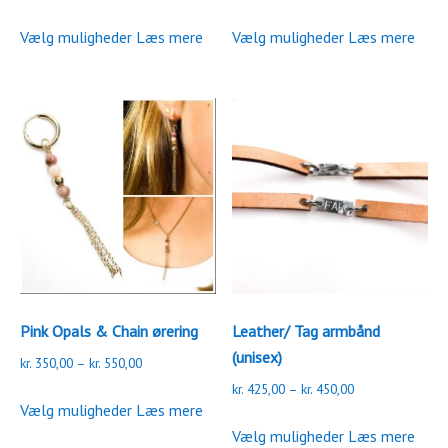
kr. 650,00
kr. 550,00
Dette
Dette
til
til
Vælg muligheder
Læs mere
Vælg muligheder
Læs mere
vare
vare
kr. 675,00
kr. 575,00
har
har
flere
flere
varianter.
varianter.
Mulighederne
Mulighederne
kan
kan
vælges
vælges
på
på
varesiden
varesiden
Pink Opals & Chain ørering
Leather/ Tag armbånd
(unisex)
Prisinterval:
kr.
350,00
–
kr.
550,00
kr. 350,00
Prisinterval:
kr.
425,00
–
kr.
450,00
Dette
til
Vælg muligheder
Læs mere
kr. 425,00
vare
Dette
kr. 550,00
til
Vælg muligheder
Læs mere
har
vare