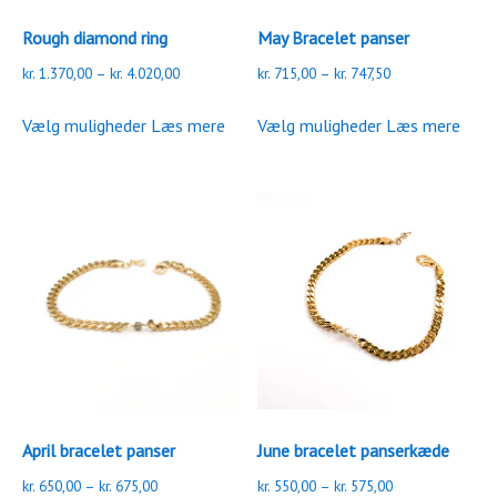
Rough diamond ring
May Bracelet panser
Prisinterval:
Prisinterval:
kr.
1.370,00
–
kr.
4.020,00
kr.
715,00
–
kr.
747,50
kr. 1.370,00
kr. 715,00
Dette
Dette
til
til
Vælg muligheder
Læs mere
Vælg muligheder
Læs mere
vare
vare
kr. 4.020,00
kr. 747,50
har
har
flere
flere
varianter.
varianter.
Mulighederne
Mulighederne
kan
kan
vælges
vælges
på
på
varesiden
varesiden
April bracelet panser
June bracelet panserkæde
Prisinterval:
Prisinterval:
kr.
650,00
–
kr.
675,00
kr.
550,00
–
kr.
575,00