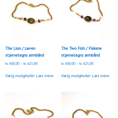
Mulighederne
Mulighederne
kan
kan
vælges
vælges
på
på
varesiden
varesiden
The Lion / Løven
The Two Fish / Fiskene
stjernetegns armbånd
stjernetegns armbånd
Prisinterval:
Prisinterval:
kr.
600,00
–
kr.
625,00
kr.
600,00
–
kr.
625,00
kr. 600,00
kr. 600,00
Dette
Dette
til
til
Vælg muligheder
Læs mere
Vælg muligheder
Læs mere
vare
vare
kr. 625,00
kr. 625,00
har
har
flere
flere
varianter.
varianter.
Mulighederne
Mulighederne
kan
kan