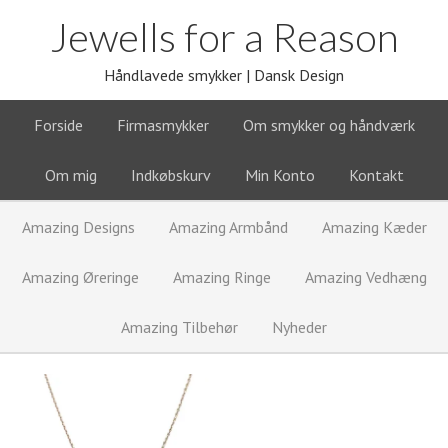
Jewells for a Reason
Håndlavede smykker | Dansk Design
Forside
Firmasmykker
Om smykker og håndværk
Om mig
Indkøbskurv
Min Konto
Kontakt
Amazing Designs
Amazing Armbånd
Amazing Kæder
Amazing Øreringe
Amazing Ringe
Amazing Vedhæng
Amazing Tilbehør
Nyheder