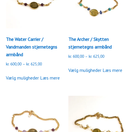
vælges
vælges
på
på
varesiden
varesiden
The Water Carrier /
The Archer / Skytten
Vandmanden stjernetegns
stjernetegns armbånd
armbånd
Prisinterval:
kr.
600,00
–
kr.
625,00
kr. 600,00
Prisinterval:
kr.
600,00
–
kr.
625,00
Dette
til
Vælg muligheder
Læs mere
kr. 600,00
Dette
vare
kr. 625,00
til
Vælg muligheder
Læs mere
vare
har
kr. 625,00
har
flere
flere
varianter.
varianter.
Mulighederne
Mulighederne
kan
kan
vælges
vælges
på