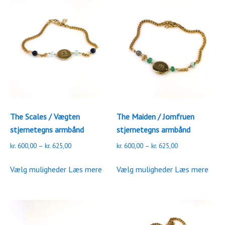
Mulighederne
varianter.
kan
Mulighederne
vælges
kan
på
vælges
varesiden
på
varesiden
The Scales / Vægten
The Maiden / Jomfruen
stjernetegns armbånd
stjernetegns armbånd
Prisinterval:
Prisinterval:
kr.
600,00
–
kr.
625,00
kr.
600,00
–
kr.
625,00
kr. 600,00
kr. 600,00
Dette
Dette
til
til
Vælg muligheder
Læs mere
Vælg muligheder
Læs mere
vare
vare
kr. 625,00
kr. 625,00
har
har
flere
flere
varianter.
varianter.