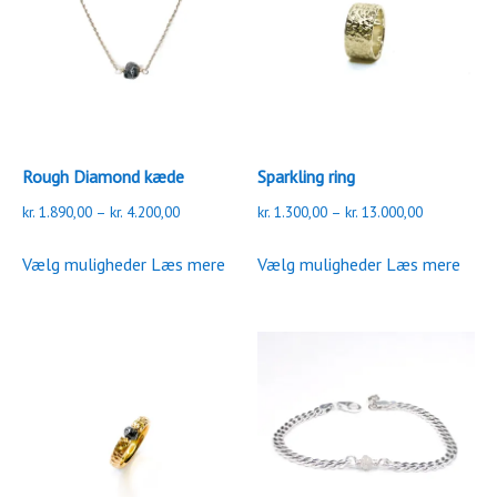
Rough Diamond kæde
Sparkling ring
Prisinterval:
Prisinterval:
kr.
1.890,00
–
kr.
4.200,00
kr.
1.300,00
–
kr.
13.000,00
kr. 1.890,00
kr. 1.300,00
Dette
Dette
til
til
Vælg muligheder
Læs mere
Vælg muligheder
Læs mere
vare
vare
kr. 4.200,00
kr. 13.000,0
har
har
flere
flere
varianter.
varianter.
Mulighederne
Mulighederne
kan
kan
vælges
vælges
på
på