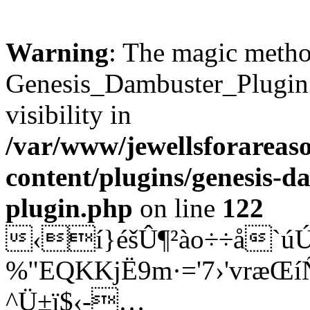
Warning
: The magic meth
Genesis_Dambuster_Plugin:
visibility in
/var/www/jewellsforareas
content/plugins/genesis-da
plugin.php
on line
122
‹í}éšÛ¶²ào÷÷å`úÚ
%"EQKKjË9m·='7›'vræ
^Ü±ï$‹-…